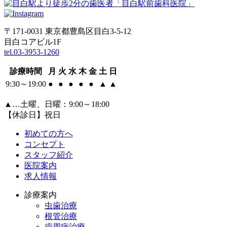
〒171-0031 東京都豊島区目白3-5-12
目白コアビル1F
tel.03-3953-1260
診療時間
月
火
水
木
金
土
日
9:30～19:00
●
●
●
●
●
▲
▲
▲
…土曜、日曜：9:00～18:00
【休診日】祝日
初めての方へ
コンセプト
スタッフ紹介
医院案内
求人情報
診療案内
虫歯治療
根管治療
歯周病治療