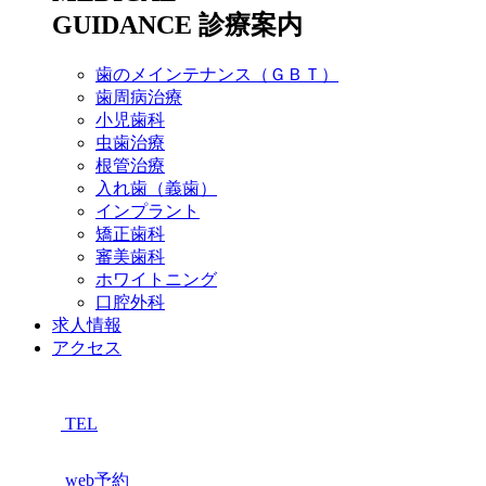
GUIDANCE
診療案内
歯のメインテナンス（ＧＢＴ）
歯周病治療
小児歯科
虫歯治療
根管治療
入れ歯（義歯）
インプラント
矯正歯科
審美歯科
ホワイトニング
口腔外科
求人情報
アクセス
TEL
web予約